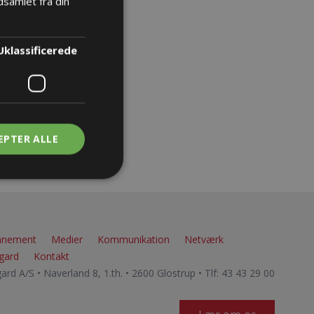
samlet fra din
Uklassificerede
EPTER ALLE
nnement
Medier
Kommunikation
Netværk
gard
Kontakt
rd A/S • Naverland 8, 1.th. • 2600 Glostrup • Tlf: 43 43 29 00