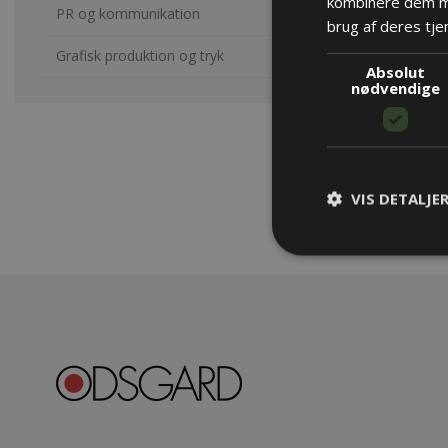
kombinere dem me
PR og kommunikation
brug af deres tje
Grafisk produktion og tryk
Absolut
nødvendige
VIS DETALJE