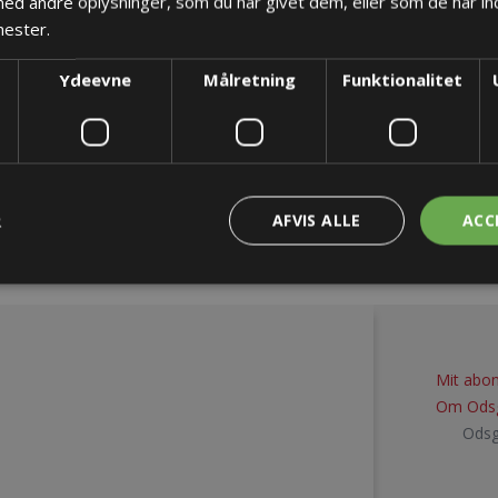
d andre oplysninger, som du har givet dem, eller som de har ind
nester.
Ydeevne
Målretning
Funktionalitet
R
AFVIS ALLE
ACC
Mit abo
Om Ods
Odsga